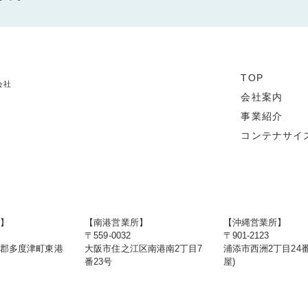
TOP
会社
会社案内
事業紹介
コンテナサイ
店】
【南港営業所】
【沖縄営業所】
〒559-0032
〒901-2123
度郡多度津町東港
大阪市住之江区南港南2丁目7
浦添市西洲2丁目24番
番23号
屋)