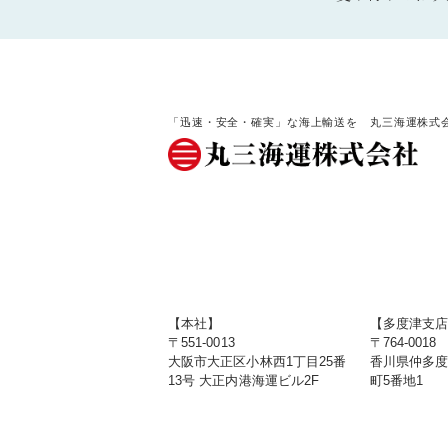
「迅速・安全・確実」な海上輸送を 丸三海運株式
【本社】
【多度津支
〒551-0013
〒764-0018
大阪市大正区小林西1丁目25番
香川県仲多
13号 大正内港海運ビル2F
町5番地1