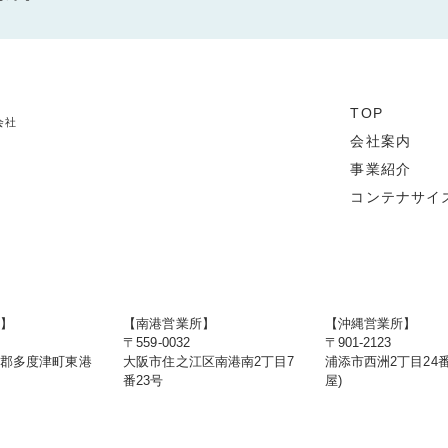
TOP
会社
会社案内
事業紹介
コンテナサイ
店】
【南港営業所】
【沖縄営業所】
〒559-0032
〒901-2123
度郡多度津町東港
大阪市住之江区南港南2丁目7
浦添市西洲2丁目24番
番23号
屋)