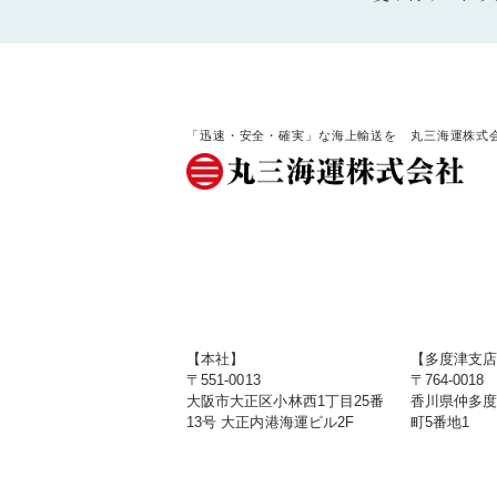
「迅速・安全・確実」な海上輸送を 丸三海運株式
【本社】
【多度津支
〒551-0013
〒764-0018
大阪市大正区小林西1丁目25番
香川県仲多
13号 大正内港海運ビル2F
町5番地1